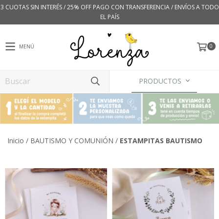
3 CUOTAS SIN INTERÉS / 25% OFF PAGO CON TRANSFERENCIA / ENVÍOS A TODO
EL PAÍS
0
MENÚ
PRODUCTOS
Inicio
/
BAUTISMO Y COMUNIÓN
/
ESTAMPITAS BAUTISMO