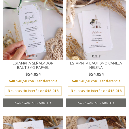
ESTAMPITA SEÑALADOR
ESTAMPITA BAUTISMO CAPILLA
BAUTISMO RAFAEL
HELENA
$54.054
$54.054
$40.540,50
con
Transferencia
$40.540,50
con
Transferencia
3
cuotas sin interés de
$18.018
3
cuotas sin interés de
$18.018
AGREGAR AL CARRITO
AGREGAR AL CARRITO