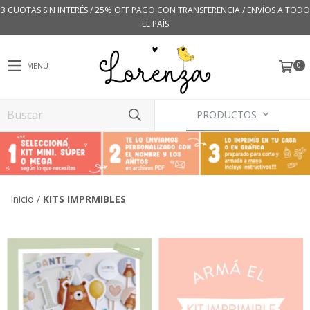
3 CUOTAS SIN INTERÉS / 25% OFF PAGO CON TRANSFERENCIA / ENVÍOS A TODO
EL PAÍS
0
MENÚ
PRODUCTOS
Inicio
/
KITS IMPRMIBLES