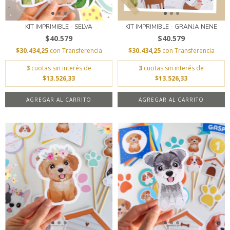
KIT IMPRIMIBLE - SELVA
KIT IMPRIMIBLE - GRANJA NENE
$40.579
$40.579
$30.434,25
con
Transferencia
$30.434,25
con
Transferencia
3
cuotas sin interés de
3
cuotas sin interés de
$13.526,33
$13.526,33
AGREGAR AL CARRITO
AGREGAR AL CARRITO