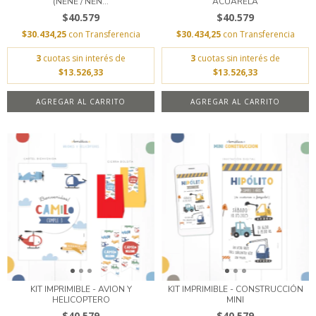
(NENE / NEN...
ACUARELA
$40.579
$40.579
$30.434,25
con
Transferencia
$30.434,25
con
Transferencia
3
cuotas sin interés de
3
cuotas sin interés de
$13.526,33
$13.526,33
AGREGAR AL CARRITO
AGREGAR AL CARRITO
KIT IMPRIMIBLE - AVION Y
KIT IMPRIMIBLE - CONSTRUCCIÓN
HELICOPTERO
MINI
$40.579
$40.579